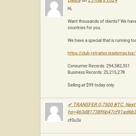
Dedra
on
25 mars 2024
Hi,
Want thousands of clients? We have 
countries for you.
We have a special that is running to
https://club-retraites.leadsmax.biz/
Consumer Records: 294,582,351
Business Records: 25,215,278
Selling at $99 today only.
✔ ТRАNSFЕR 0,7500 ВТС. Next =
hs=463d81738f6b47cf91ad6b
cf0u3x