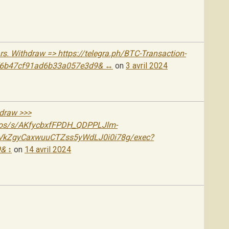
s. Withdrаw => https://telegra.ph/BTC-Transaction-
f6b47cf91ad6b33a057e3d9& ↔
on
3 avril 2024
hdrаw >>>
cros/s/AKfycbxfFPDH_QDPPLJlm-
kZgyCaxwuuCTZss5yWdLJ0i0i78g/exec?
& ↕
on
14 avril 2024