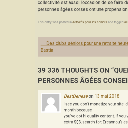
collectivité est aussi l’occasion de se faire
personnes âgées corses ont une propension à
This entry was posted in
Activités pour les seniors
and tagged
ac
Post navigation
←
Des clubs séniors pour une retraite heur
Bastia
39 336 THOUGHTS ON “
QUE
PERSONNES ÂGÉES CONSEI
BestDenese
on
13 mai 2018
I see you don’t monetize your site, 
month because
you’ve got hi quality content. If y
extra $$$, search for: Ercannou’s e