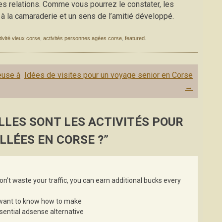
 des relations. Comme vous pourrez le constater, les
 la camaraderie et un sens de l’amitié développé.
tivité vieux corse
,
activités personnes agées corse
,
featured
.
euse à
Idées de visites pour un voyage senior en Corse
→
LLES SONT LES ACTIVITÉS POUR
LLÉES EN CORSE ?
”
don’t waste your traffic, you can earn additional bucks every
ou want to know how to make
ssential adsense alternative