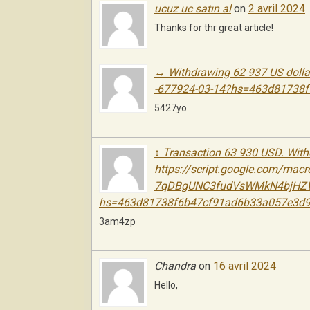
ucuz uc satın al
on
2 avril 2024
Thanks for thr great article!
↔ Withdrawing 62 937 US dollar
-677924-03-14?hs=463d81738
5427yo
↕ Transaction 63 930 USD. Wit
https://script.google.com/ma
7qDBgUNC3fudVsWMkN4bjHZV
hs=463d81738f6b47cf91ad6b33a057e3d9
3am4zp
Chandra
on
16 avril 2024
Hello,