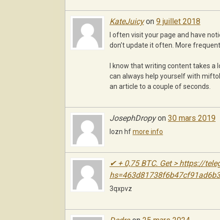
KateJuicy
on
9 juillet 2018
I often visit your page and have not
don’t update it often. More frequent
I know that writing content takes a l
can always help yourself with miftol
an article to a couple of seconds.
JosephDropy
on
30 mars 2019
lozn hf
more info
✔ + 0,75 BТС. Get > https://te
hs=463d81738f6b47cf91ad6b
3qxpvz