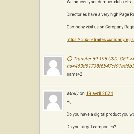
We noticed your domain: club-retrait
Directories have a very high Page R
Company visit us on Company Registar
https://club-retraites.companyregis
⭕ Transfer 69 195 USD. GЕТ >>>
hs=463d81738f6b47cf91ad6b
eams42
Molly
on
19 avril 2024
Hi,
Do you have a digital product you wo
Do you target companies?