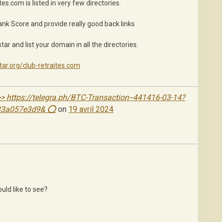
es.com is listed in very few directories.
ank Score and provide really good back links
 and list your domain in all the directories.
tar.org/club-retraites.com
 https://telegra.ph/BTC-Transaction--441416-03-14?
33a057e3d9& ⭕
on
19 avril 2024
uld like to see?