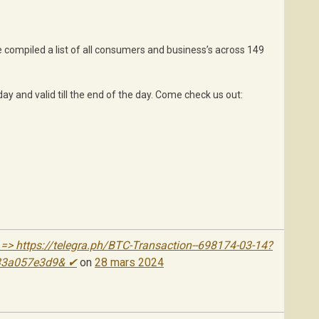
compiled a list of all consumers and business’s across 149
day and valid till the end of the day. Come check us out:
> https://telegra.ph/BTC-Transaction--698174-03-14?
33a057e3d9& ✔
on
28 mars 2024