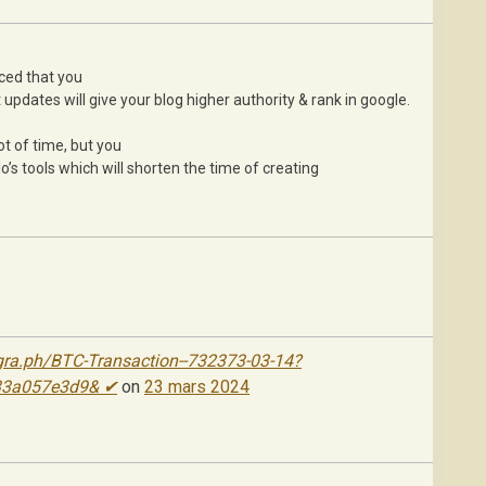
iced that you
 updates will give your blog higher authority & rank in google.
ot of time, but you
o’s tools which will shorten the time of creating
legra.ph/BTC-Transaction--732373-03-14?
33a057e3d9& ✔
on
23 mars 2024